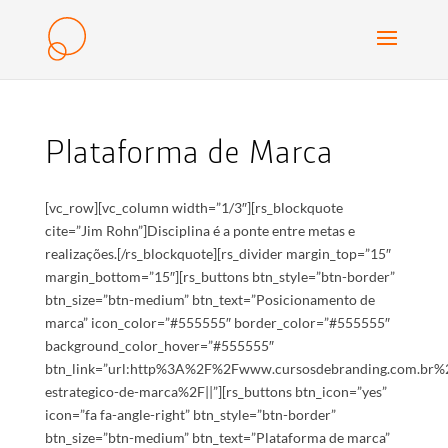
Plataforma de Marca
[vc_row][vc_column width=”1/3″][rs_blockquote
cite=”Jim Rohn”]Disciplina é a ponte entre metas e
realizações.[/rs_blockquote][rs_divider margin_top=”15″
margin_bottom=”15″][rs_buttons btn_style=”btn-border”
btn_size=”btn-medium” btn_text=”Posicionamento de
marca” icon_color=”#555555″ border_color=”#555555″
background_color_hover=”#555555″
btn_link=”url:http%3A%2F%2Fwww.cursosdebranding.com.br%
estrategico-de-marca%2F||”][rs_buttons btn_icon=”yes”
icon=”fa fa-angle-right” btn_style=”btn-border”
btn_size=”btn-medium” btn_text=”Plataforma de marca”