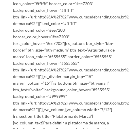
icon_color=”#ffffff” border_color=”#ee7203″
background_color_hover=”#ffffff”
btn_link=”url:http%3A%2F%2Fwww.cursosdebranding.com.br%
de-marca%2F||” text_color=”#ffffff”
background_color=”#ee7203″
border_color_hover=”#ee7203″
text_color_hover=”#ee7203″][rs_buttons btn_style=”btn-
border” btn_size=”btn-medium” btn_text=”Arquitetura de
marca” icon_color=”#555555″ border_color=”#555555″
background_color_hover=”#555555″
btn_link=”url:http%3A%2F%2Fwww.cursosdebranding.com.br%2
de-marca%2F||”][rs_divider margin_top=”15″
margin_bottom=”15″][rs_buttons btn_size=”btn-small”
btn_text=”voltar” background_color_hover=”#555555″
background_color=”#999999″
btn_link=”url:http%3A%2F%2Fwww.cursosdebranding.com.br%2
de-marca%2F||”][/vc_column][vc_column width=”7/12″]
[rs_section_title title=”Plataforma de Marca”]
[vc_column_text]Para definir a plataforma de marca, a