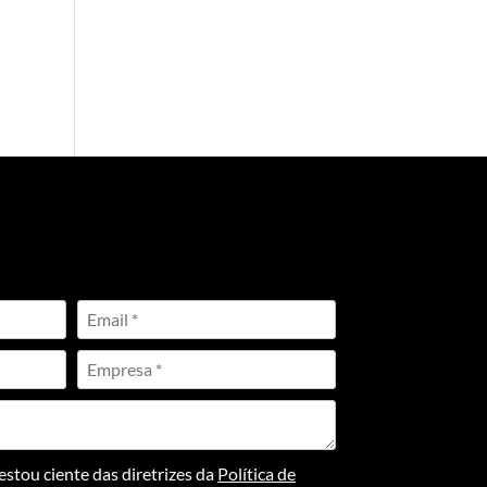
stou ciente das diretrizes da
Política de