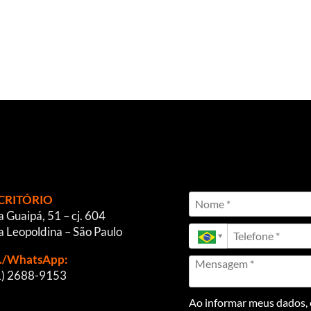
CRITÓRIO
 Guaipá, 51 – cj. 604
a Leopoldina – São Paulo
l./WhatsApp:
1) 2688-9153
Ao informar meus dados, e