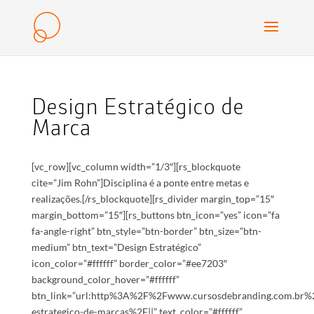
Design Estratégico de
Marca
[vc_row][vc_column width=”1/3″][rs_blockquote
cite=”Jim Rohn”]Disciplina é a ponte entre metas e
realizações.[/rs_blockquote][rs_divider margin_top=”15″
margin_bottom=”15″][rs_buttons btn_icon=”yes” icon=”fa
fa-angle-right” btn_style=”btn-border” btn_size=”btn-
medium” btn_text=”Design Estratégico”
icon_color=”#ffffff” border_color=”#ee7203″
background_color_hover=”#ffffff”
btn_link=”url:http%3A%2F%2Fwww.cursosdebranding.com.br%
estrategico-de-marcas%2F||” text_color=”#ffffff”