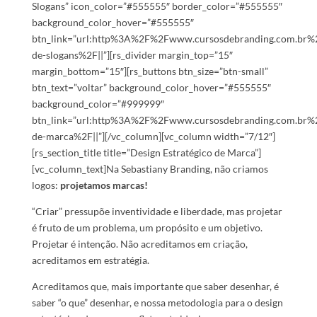
Slogans” icon_color=”#555555″ border_color=”#555555″
background_color_hover=”#555555″
btn_link=”url:http%3A%2F%2Fwww.cursosdebranding.com.br%2
de-slogans%2F||”][rs_divider margin_top=”15″
margin_bottom=”15″][rs_buttons btn_size=”btn-small”
btn_text=”voltar” background_color_hover=”#555555″
background_color=”#999999″
btn_link=”url:http%3A%2F%2Fwww.cursosdebranding.com.br%2
de-marca%2F||”][/vc_column][vc_column width=”7/12″]
[rs_section_title title=”Design Estratégico de Marca”]
[vc_column_text]Na Sebastiany Branding, não criamos
logos:
projetamos marcas!
“Criar” pressupõe inventividade e liberdade, mas projetar
é fruto de um problema, um propósito e um objetivo.
Projetar é intenção. Não acreditamos em criação,
acreditamos em estratégia.
Acreditamos que, mais importante que saber desenhar, é
saber “o que” desenhar, e nossa metodologia para o design