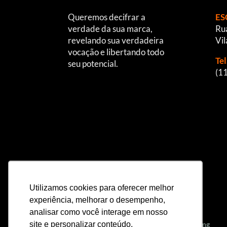
Queremos decifrar a
ES
verdade da sua marca,
Rua
revelando sua verdadeira
Vil
vocação e libertando todo
Te
seu potencial.
(1
Utilizamos cookies para oferecer melhor
experiência, melhorar o desempenho,
analisar como você interage em nosso
site e personalizar conteúdo.
Criação e produção
Favus Design & Branding