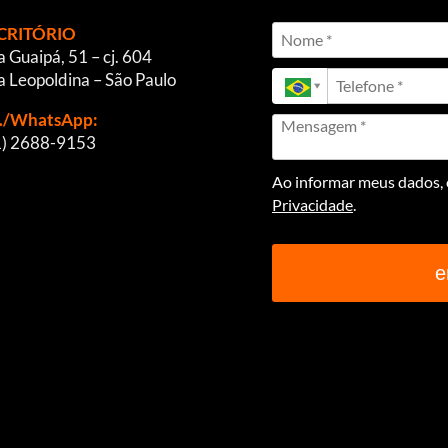
CRITÓRIO
 Guaipá, 51 – cj. 604
a Leopoldina – São Paulo
l./WhatsApp:
1) 2688-9153
Ao informar meus dados, e
Privacidade
.
e