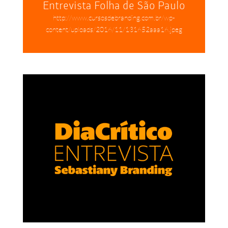
Entrevista Folha de São Paulo
http://www.cursosdebranding.com.br/wp-
content/uploads/2016/11/131652aaa16.jpeg