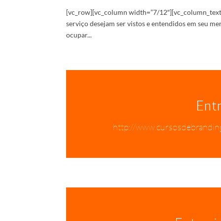
[vc_row][vc_column width=”7/12″][vc_column_text
serviço desejam ser vistos e entendidos em seu me
ocupar...
Ent
http://www.cursosdebrandin