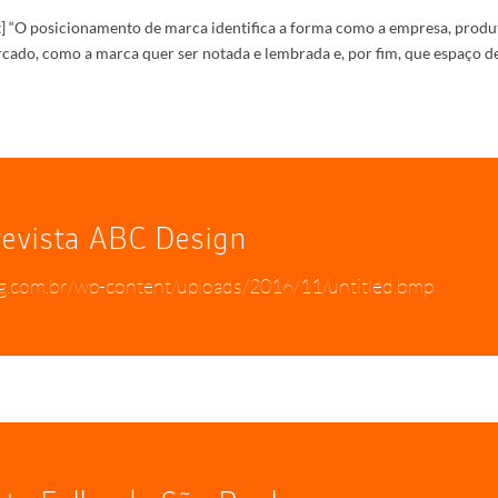
] “O posicionamento de marca identifica a forma como a empresa, produ
rcado, como a marca quer ser notada e lembrada e, por fim, que espaço d
revista ABC Design
g.com.br/wp-content/uploads/2016/11/untitled.bmp