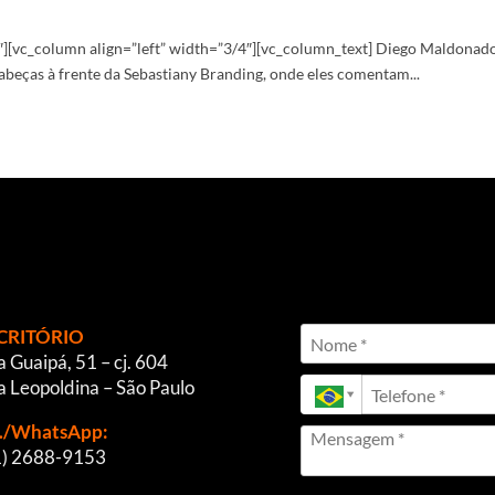
[vc_column align=”left” width=”3/4″][vc_column_text] Diego Maldonad
abeças à frente da Sebastiany Branding, onde eles comentam...
CRITÓRIO
 Guaipá, 51 – cj. 604
a Leopoldina – São Paulo
l./WhatsApp:
1) 2688-9153