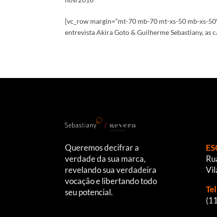
[vc_row margin=”mt-70 mb-70 mt-xs-50 mb-xs-50″]
entrevista Akira Goto & Guilherme Sebastiany, as c
Queremos decifrar a
ES
verdade da sua marca,
Rua
revelando sua verdadeira
Vil
vocação e libertando todo
Te
seu potencial.
(1