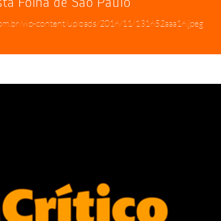
sta Folha de São Paulo
com.br/wp-content/uploads/2016/11/131652aaa16.jpeg