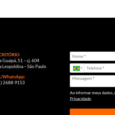
CRITÓRIO
 Guaipá, 51 – cj. 604
a Leopoldina – São Paulo
l./WhatsApp:
1) 2688-9153
Ao informar meus dados, e
Privacidade
.