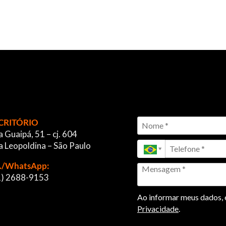
CRITÓRIO
 Guaipá, 51 – cj. 604
a Leopoldina – São Paulo
l./WhatsApp:
1) 2688-9153
Ao informar meus dados, e
Privacidade
.